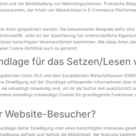
röme und der Bereitstellung von Marketingsystemen. Praktische Beisp
nutzerkonten, der Inhalt von Warenkörben in E-Commerce-Plattforme
ene Arten gespeichert werden. Die bekanntesten Beispiele dafür sin
r IndexedDB. Jede Art der Speicherung hat unterschiedliche Eigensc
ationen berechtigten Verantwortlichen bestimmen. Alle diese Arten d
eser Cookie-Richtlinie auch so genannt.
undlage für das Setzen/Lesen
Europäischen Union (EU) und dem Europäischen Wirtschaftsraum (E
eine Einwilligung auf der Grundlage umfassender Informationen über
sie unbedingt notwendig sind, um dir als Nutzer den ausdrücklich an
andere unbedingt notwendige Cookies für grundlegende Funktionen de
r Website-Besucher?
undlage deiner Einwilligung oder eines berechtigten Interesses ges
inwilligung gefragt und hattest die Möglichkeit, der Nutzung bestim